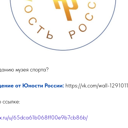
данию музея спорта?
ение от Юности России:
https://vk.com/wall-12910
 ссылке:
dex.ru/u/65dca61b068ff00e9b7cb86b/