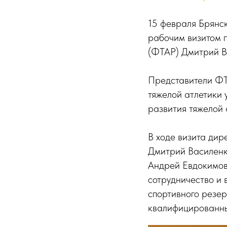
15 февраля Брянск
рабочим визитом 
(ФТАР) Дмитрий В
Представители ФТ
тяжелой атлетики 
развития тяжелой 
В ходе визита ди
Дмитрий Василенк
Андрей Евдокимов
сотрудничество и 
спортивного резе
квалифицированных