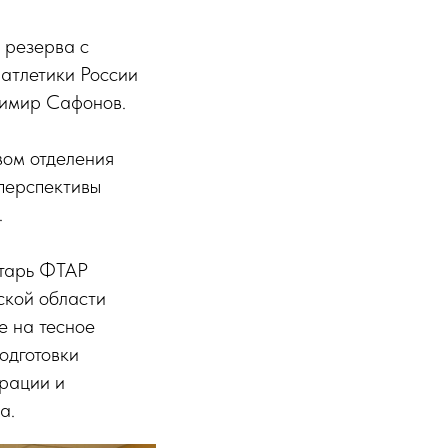
 резерва с
атлетики России
димир Сафонов.
вом отделения
 перспективы
.
етарь ФТАР
ской области
е на тесное
одготовки
рации и
а.