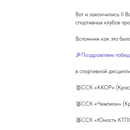
Вот и закончились II 
спортивных клубов пр
Вспомним как это был
🎉Поздравляем побед
в спортивной дисципл
🥇ССК «ККОР» (Красн
🥈ССК «Чемпион» (Кра
🥉ССК «Юность КТПС»